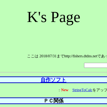
K's Page
ここは 2018/07/31までhttp://fishers.dtdns
自作ソフト
：
New
StringToCalc
をアップ (
ＰＣ関係