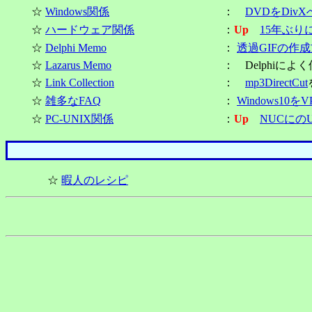
☆
Windows関係
：
DVDをDiv
☆
ハードウェア関係
：
Up
15年ぶり
☆
Delphi Memo
：
透過GIFの作
☆
Lazarus Memo
： Delphiによ
☆
Link Collection
：
mp3DirectCut
☆
雑多なFAQ
：
Windows10
☆
PC-UNIX関係
：
Up
NUCにのU
☆
暇人のレシピ