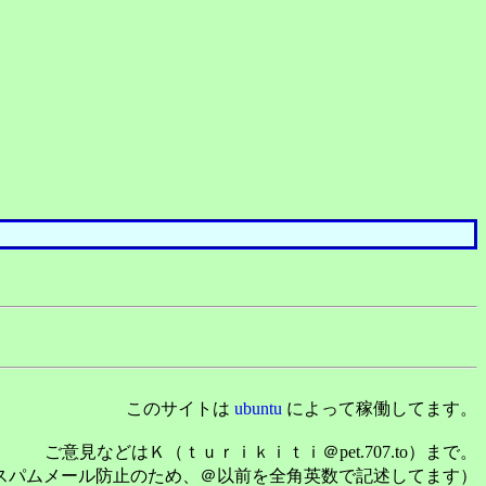
このサイトは
ubuntu
によって稼働してます。
ご意見などはＫ（ｔｕｒｉｋｉｔｉ＠pet.707.to）まで。
スパムメール防止のため、＠以前を全角英数で記述してます）