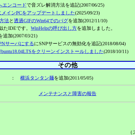
Xへエンコード
で音ズレ解消方法を追記(2007/06/25)
にメインPCをアップデートしました
(2025/09/23)
成方法
と
透過GIFのWin64でのバグ
を追加(2012/11/10)
く似たIDEです。
WinHelpの呼び出し方
を追加しました。
を追加(2007/03/21)
をVPNサーバにする
にSNPサービスの無効化を追記(2018/08/04)
buntu18.04LTSをクリーンインストールしました
(2018/10/11)
その他
：
横浜タンタン麺
を追加(2011/05/05)
メンテナンスと障害の報告
（