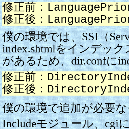
修正前：LanguagePrior
修正後：LanguagePrio
僕の環境では、SSI（Serve 
index.shtmlをイ
があるため、dir.confにi
修正前：DirectoryIndex
修正後：DirectoryIn
僕の環境で追加が必要な
Includeモジュール、cg