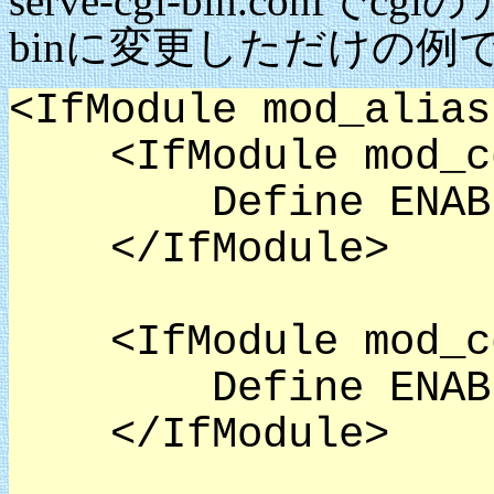
serve-cgi-bin.confでc
binに変更しただけの例
<IfModule mod_alias
<IfModule mod_c
Define ENABLE_
</IfModule>
<IfModule mod_cg
Define ENABLE_
</IfModule>