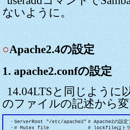
useraddコマンドでS
ないように。
○
Apache2.4の設定
1. apache2.confの設定
14.04LTSと同じよ
のファイルの記述から変
・ServerRoot "/etc/apache2"
# Apache2の
・# Mutex file
# lockfile