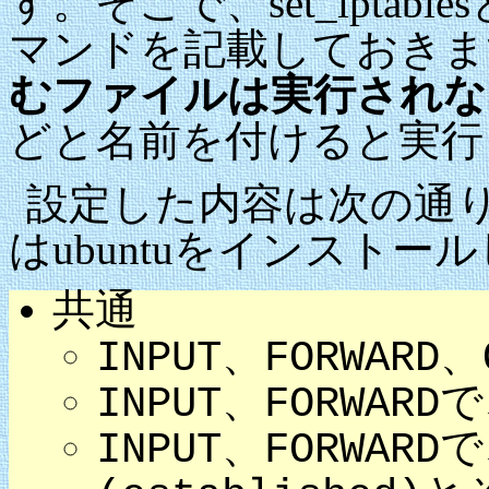
す。そこで、set_iptabl
マンドを記載しておきま
むファイルは実行されな
どと名前を付けると実行
設定した内容は次の通
はubuntuをインストー
共通
INPUT、FORWAR
INPUT、FORWA
INPUT、FORWA