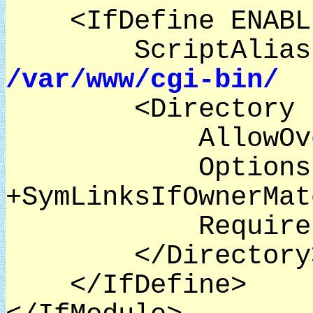
<IfDefine ENABLE_
ScriptAlias /
/var/www/cgi-bin/
<Directory 
AllowOverri
Options +Exec
+SymLinksIfOwnerMat
Require all
</Directory
</IfDefine>