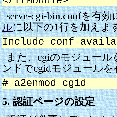
</IfModule>
serve-cgi-bin.con
ル
に以下の1行を加えま
Include conf-availa
また、cgiのモジュー
ンドでcgidモジュール
# a2enmod cgid
5. 認証ページの設定