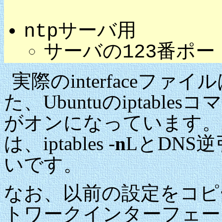
ntpサーバ用
サーバの123番ポー
実際のinterfaceファイ
た、Ubuntuのiptabl
がオンになっています。ipt
は、iptables -
n
LとDNS
いです。
なお、以前の設定をコピ
トワークインターフェース