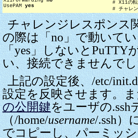
X11Forwarding
no
# X11の
UsePAM
yes
# チャレ
チャレンジレスポンス関係
の際は「no」で動いていま
「yes」しないとPuT
い、接続できませんでし
上記の設定後、/etc/init.d
設定を反映させます。ま
の公開鍵
をユーザの.ss
（/home/
username
/.ssh）
でコピーし、パーミッシ