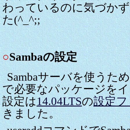
わっているのに気づかず
た(^_^;;
○
Sambaの設定
Sambaサーバを使うために、まず
で必要なパッケージをイン
設定は
14.04LTS
の
設定フ
きました。