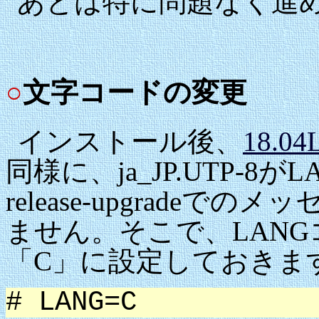
あとは特に問題なく進
○
文字コードの変更
インストール後、
18.
同様に、ja_JP.UTP-8
release-upgrade
ません。そこで、LAN
「C」に設定しておきま
# LANG=C