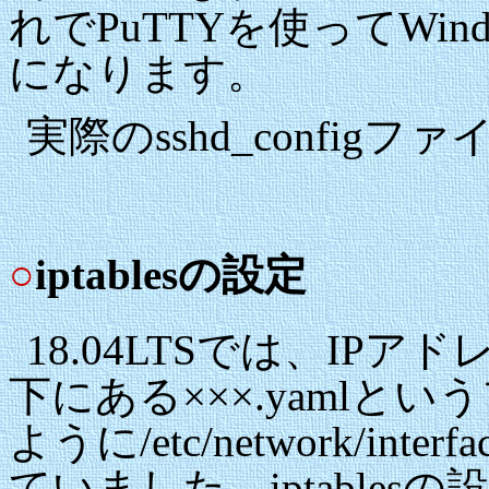
れでPuTTYを使ってWi
になります。
実際のsshd_configフ
○
iptablesの設定
18.04LTSでは、IPアドレ
下にある×××.yaml
ように/etc/network/i
ていました。iptable