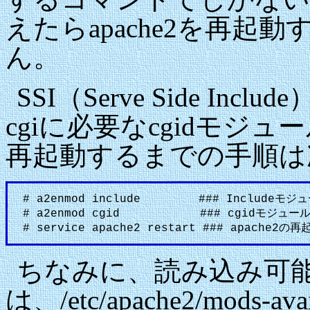
えたらapache2を再
ん。
SSI（Serve Side In
cgiに必要なcgidモジュ
再起動するまでの手順は
# a2enmod include ### Includeモ
# a2enmod cgid ### cgidモジュー
# service apache2 restart ### apache2の再
ちなみに、読み込み可
は、/etc/apache2/mod