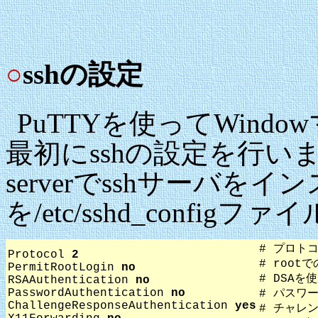
○
sshの設定
PuTTYを使ってWin
最初にsshの設定を行いました。ap
serverでsshサーバ
を/etc/sshd_confi
# プロト
Protocol
2
# roo
PermitRootLogin
no
# DSAを
RSAAuthentication
no
PasswordAuthentication
no
# パスワ
ChallengeResponseAuthentication
yes
# チャレ