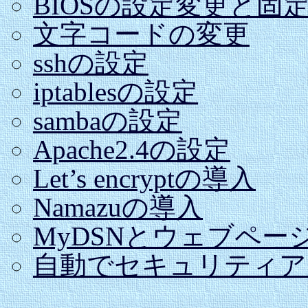
BIOSの設定変更と固定
文字コードの変更
sshの設定
iptablesの設定
sambaの設定
Apache2.4の設定
Let’s encryptの導入
Namazuの導入
MyDSNとウェブペー
自動でセキュリティア
---------------------------------