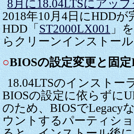
8月に18.04LTSにアッ
2018年10月4日にHD
HDD「
ST2000LX001
」を
らクリーンインストール
○
BIOSの設定変更と固定
18.04LTSのインストー
BIOSの設定に依らずに
のため、BIOSでLegac
ウントするパーティショ
ると、インストール後に