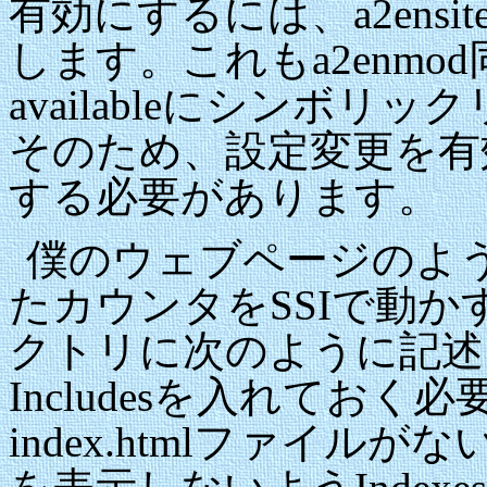
有効にするには、a2ensit
します。これもa2enmod同様、/e
availableにシンボ
そのため、設定変更を有効
する必要があります。
僕のウェブページのよ
たカウンタをSSIで動かす場合
クトリに次のように記述しま
Includesを入れてお
index.htmlファイ