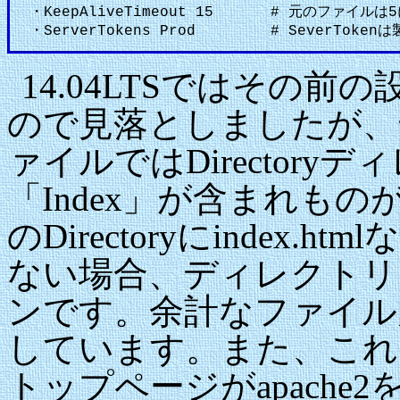
・KeepAliveTimeout 15
# 元のファイルは
・ServerTokens Prod
# SeverToke
14.04LTSではその
ので見落としましたが、デフォ
ァイルではDirectoryデ
「Index」が含まれもの
のDirectoryにindex
ない場合、ディレクトリ
ンです。余計なファイル
しています。また、これ
トップページがapach