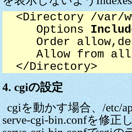
を表示しないようInde
<Directory /var/w
Options
Includ
Order allow,de
Allow from all
</Directory>
4. cgiの設定
cgiを動かす場合、/etc/apac
serve-cgi-bin.co