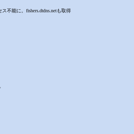
ス不能に。fishers.dtdns.netも取得
た。