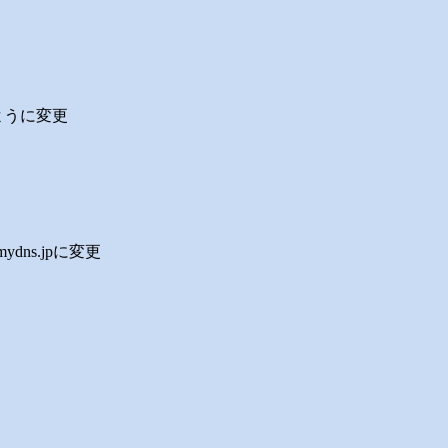
るように変更
mydns.jpに変更