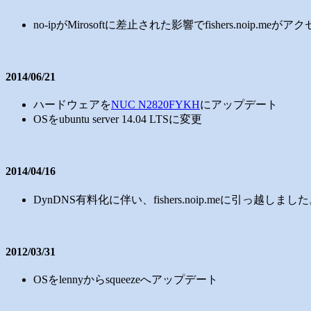
no-ipがMirosoftに差止された影響でfishers.noip.meがアクセ
2014/06/21
ハードウェアを
NUC N2820FYKH
にアップデート
OSをubuntu server 14.04 LTSに変更
2014/04/16
DynDNS有料化に伴い、fishers.noip.meに引っ越しまし
2012/03/31
OSをlennyからsqueezeへアップデート