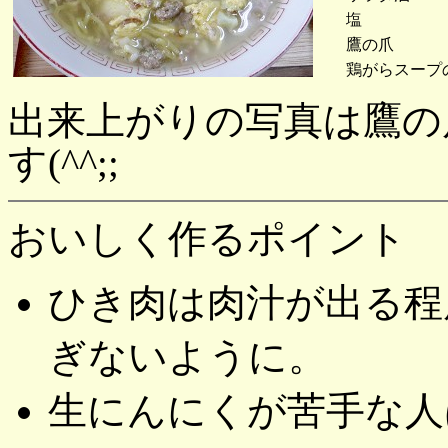
塩
鷹の爪
鶏がらスープ
出来上がりの写真は鷹の
す(^^;;
おいしく作るポイント
ひき肉は肉汁が出る程
ぎないように。
生にんにくが苦手な人