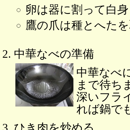
卵は器に割って白身
鷹の爪は種とへたを
中華なべの準備
中華なべ
まで待ち
深いフラ
れば鍋で
ひき肉を炒める