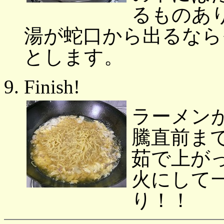
るものあ
湯が蛇口から出るなら
とします。
Finish!
ラーメン
騰直前ま
茹で上が
火にして
り！！