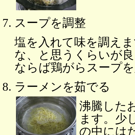
スープを調整
塩を入れて味を調えま
な、と思うくらいが良
ならば鶏がらスープを
ラーメンを茹でる
沸騰した
ます。少
の中には