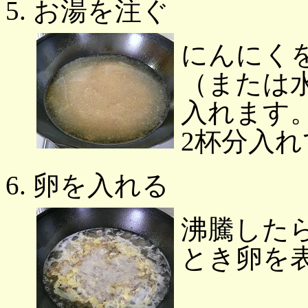
お湯を注ぐ
にんにく
（または
入れます
2杯分入
卵を入れる
沸騰した
とき卵を