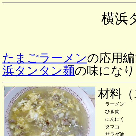
横浜
たまごラーメン
の応用編
浜タンタン麺
の味になり
材料（
ラーメン
ひき肉
にんにく
タマゴ
サラダ油