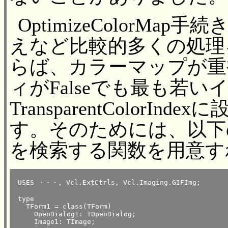
OptimizeColorM
えなど比較的多くの処理
らば、カラーマップが重複し
ィがFalseでも最も若
TransparentColor
す。そのためには、以下
を検索する関数を用意す
 USES ・・・, Vcl.ExtCtrls, Vcl.Imaging.GIFImg;

 type

   TForm1 = class(TForm)

     OpenDialog1: TOpenDialog;

     Image1: TImage;
