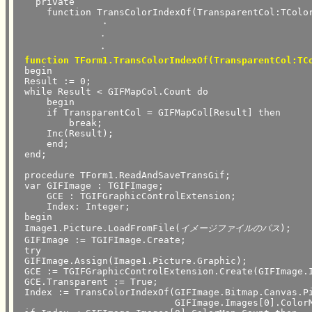
   private

     function TransColorIndexOf(TransparentCol:TColor
　             ・

　           　・

　           　・

function TForm1.TransColorIndexOf(TransparentCol:TC
 begin

 Result := 0;

 while Result < GIFMapCol.Count do

     begin

     if TransparentCol = GIFMapCol[Result] then

         break;

     Inc(Result);

     end;

 end;

 procedure TForm1.ReadAndSaveTransGif;

 var GIFImage : TGIFImage;

     GCE : TGIFGraphicControlExtension;

     Index: Integer;

 begin

 Image1.Picture.LoadFromFile(
イメージファイルのパス
);

 GIFImage := TGIFImage.Create;

 try

 GIFImage.Assign(Image1.Picture.Graphic);

 GCE := TGIFGraphicControlExtension.Create(GIFImage.I
 GCE.Transparent := True;

 Index := TransColorIndexOf(GIFImage.Bitmap.Canvas.Pi
                            GIFImage.Images[0].ColorM