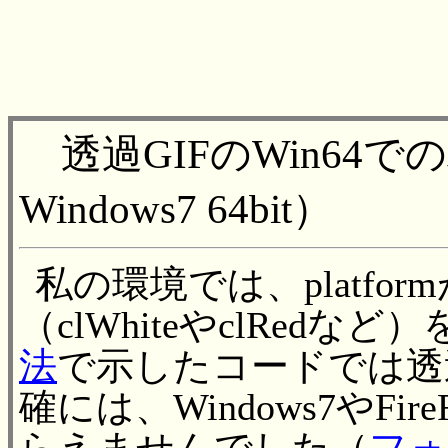
透過GIFのWin64でのバグ
Windows7 64bit）
私の環境では、platfor
（clWhiteやclRedな
法
で示したコードでは透
確には、Windows7やFi