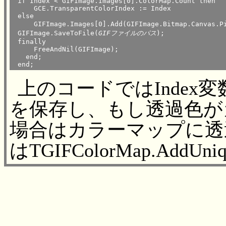
 if Index < GIFImage.Images[0].ColorMap.Count then

     GCE.TransparentColorIndex := Index

 else 

     GIFImage.Images[0].Add(GIFImage.Bitmap.Canva
 GIFImage.SaveToFile(
GIFファイルのパス
);

 finally

     FreeAndNil(GIFImage);

   end;

上のコードではInde
を保存し、もし透過色が
場合はカラーマップに透
はTGIFColorMap.Ad