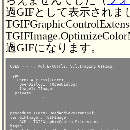
らえませんでした（
フォ
過GIFとして表示され
TGIFGraphicControlExt
TGIFImage.Optimiz
過GIFになります。
 USES ・・・, Vcl.ExtCtrls, Vcl.Imaging.GIFImg;

 type

   TForm1 = class(TForm)

     OpenDialog1: TOpenDialog;

     Image1: TImage;

   private

　             ・

　           　・

　           　・

 procedure TForm1.ReadAndSaveTransGif;

 var GIFImage : TGIFImage;

     GCE : TGIFGraphicControlExtension;

 begin
