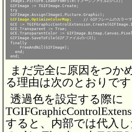
 Image1.Picture.LoadFromFile(
イメージファイルのパス
);

 GIFImage := TGIFImage.Create;

 try

 GIFImage.Assign(Image1.Picture.Graphic);

GIFImage.OptimizeColorMap;
	// GIFフレームのカラーマップの最適化

 GCE := TGIFGraphicControlExtension.Create(GIFImage.I
 GCE.Transparent := True;

 GCE.TransparentColor := GIFImage.Bitmap.Canvas.Pixel
 GIFImage.SaveToFile(
GIFファイルのパス
);

 finally

     FreeAndNil(GIFImage);

   end;

まだ完全に原因をつか
る理由は次のとおりです
透過色を設定する際に
TGIFGraphicControlExte
すると、内部では代入し