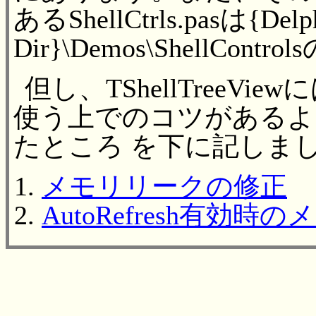
あるShellCtrls.pasは{Delphi
Dir}\Demos\ShellCon
但し、TShellTreeV
使う上でのコツがあるよ
たところ を下に記しま
メモリリークの修正
AutoRefresh有効