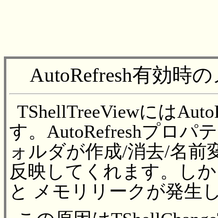
AutoRefresh有
TShellTreeViewには
す。AutoRefreshプロ
ォルダが作成/消去/名
反映してくれます。しかし、
と メモリリークが発生