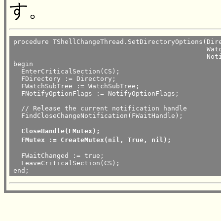
す。
procedure TShellChangeThread.SetDirectoryOptions(Dire
                                                 Watc
                                                 Noti
begin

  EnterCriticalSection(CS);

  FDirectory := Directory;

  FWatchSubTree := WatchSubTree;

  FNotifyOptionFlags := NotifyOptionFlags;

  // Release the current notification handle

  FindCloseChangeNotification(FWaitHandle);

CloseHandle(FMutex);
					// 古いMutexを破
FMutex := CreateMutex(nil, True, nil);
		// 新しいMutex
  FWaitChanged := true;

  LeaveCriticalSection(CS);

end;