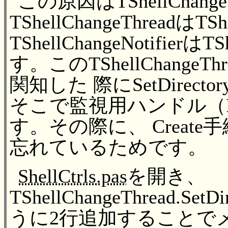
この原因はTShellChan
TShellChangeThreadはT
TShellChangeNotifie
す。このTShellChang
関知した 際にSetDirect
そこで監視用ハンドル（FW
す。その際に、 Create
忘れているためです。
ShellCtrls.pas
を開き、
TShellChangeThread.S
うに2行追加することで