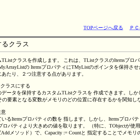
TOPページへ戻る
ＰＣ
するクラス
istクラスを作成します。 これは、TListクラスのItemsプ
yArrayListの ItemsプロパティにTMyListのポインタを
成にあたり、２つ注意する点があります。
したクラスにする
のデータを保持するカスタムTListクラスを 作成できます。しかし、
合、その要素となる変数がメモリのどの位置に存在するかを関知し
注意
持しているItemsプロパティの数を 指します。しかし、Itemsプロ
emsプロパティより大きめの値を取ります。 （特に、TObjectが
dメソッド）で、Capacity := Countと 指定することでメ