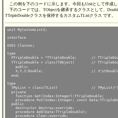
この例を下のコードに示します。今回もUnitとして作成してい
下のコードでは、TObjectを継承するクラスとして、Double
TTripleDoubleクラスを保持するカスタムTListクラス です。
unit MyCustomList3;

interface

USES Classes;

type

  PTripleDouble = ^TTripleDouble;	// TTripleDouble型のポインタ

  TTripleDouble = class(TObject)	// TTripleDoubleクラスはTObjectから継承

    public

    X,Y,Z:Double;			// 3つのDouble型をPublicメンバに持つ

  end;

type

  TMyList = class(TList)		// TMyListクラスはTListクラスから継承

  private

    function Get(Index:Integer):TTripleDouble;

    procedure Put(Index:Integer; const Data:TTripleDo
  public

    destructor Destroy;override;

    procedure Add(Data:TTripleDouble);

    procedure Clear;override;
