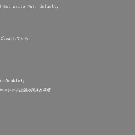
 Get write Put; default;

leDouble);
