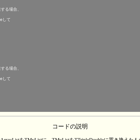
コードの説明
ArrayListをTMyListに、TMyListをTTripleDouble