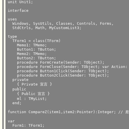
unit Unit1;

interface

uses

  Windows, SysUtils, Classes, Controls, Forms,

  StdCtrls, Math, MyCustomList3;

type

  TForm1 = class(TForm)

    Memo1: TMemo;

    Button1: TButton;

    Memo2: TMemo;

    Button2: TButton;

    procedure FormCreate(Sender: TObject);

    procedure FormClose(Sender: TObject; var Action: 
    procedure Button1Click(Sender: TObject);

    procedure Button2Click(Sender: TObject);

  private

    { Private 宣言 }

  public

    { Public 宣言 }

    ml : TMyList;

  end;

function CompareZ(item1,item2:Pointer):Integer;	// 差で整列するための関数

var

  Form1: TForm1;
