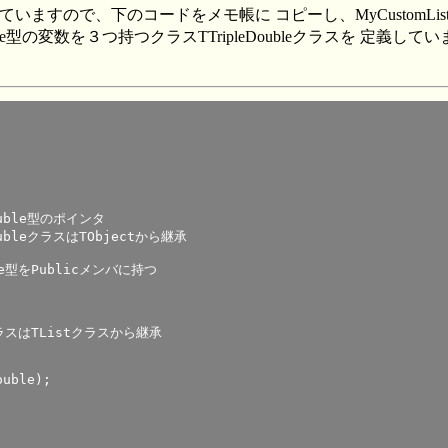
ますので、下のコードをメモ帳に コピーし、MyCustomList
型の変数を３つ持つクラスTTripleDoubleクラスを 定義していま
uble);
