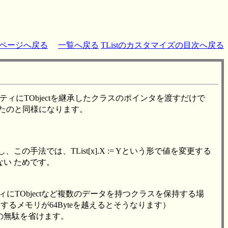
ページへ戻る
一覧へ戻る
TListのカスタマイズの目次へ戻る
ロパティにTObjectを継承したクラスのポインタを渡すだけで
保持させたのと同様になります。
この手法では、TList[x].X := Yという形で値を変更する
ない ためです。
パティにTObjectなど複数のデータを持つクラスを保持する場
使用するメモリが64Byteを越えるとそうなります）
モリの無駄を省けます。