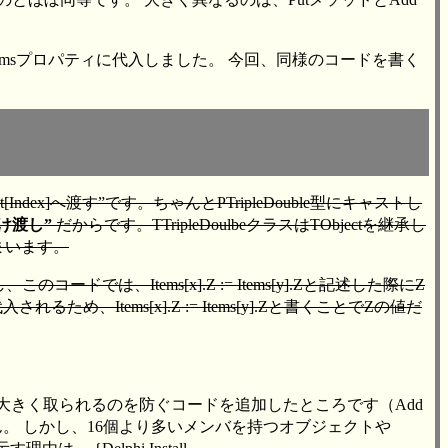
Itemsプロパティに代入しました。 今回、同様のコードを書く
x]へ渡す”です。ちゃんとPTripleDouble型にキャストし
け渡し”
だからです。TTripleDoulbeクラスはTObjectを継承し
まいます。
ドでは、Items[x].Z := Items[y].Zと記述した際にZ
ems[x].Z := Items[y].Zと書くことでZの値だ
無駄に大きく取られるのを防ぐコードを追加したところです（Add
りません。 しかし、16個より多いメンバを持つオブジェクトや