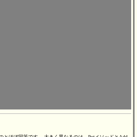
に置き換えたものとほぼ同等です。 大きく異なるのは、PutメソッドとAdd