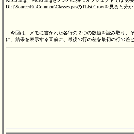
AnsiString、WideStringをメンバに持つオブジェクトでは 
Dir}\Source\Rtl\Common\Classes.pasのTList.Growを見る
今回は、メモに書かれた各行の２つの数値を読み取り、そ
に、結果を表示する直前に、最後の行の差を最初の行の差