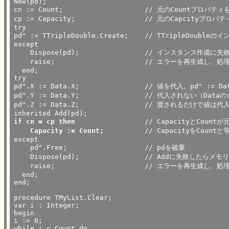
New(pd);

cn := Count;			// 元のCountプロパティを保持

cp := Capacity;			// 元のCapcityプロパティを保持

try

pd^ := TTripleDouble.Create;	// TTripleDoubleのインスタンスを作成

except

    Dispose(pd);		// インスタンス作成に失敗したらメモリ解放

    raise;			// エラーを再生成し、処理を抜ける

  end;

try

pd^.X := Data.X;		// 値を代入。pd^ := Dataでは、値が

pd^.Y := Data.Y;		// 代入されない（Dataのポインタが

pd^.Z := Data.Z;		// 渡されるだけで値は代入されない）

if cn = cp then
// CapacityとCount
Capacity := Count;
		// CapacityをCountと等しくする

except

    pd^.Free;			// pdを破棄

    Dispose(pd);		// Addに失敗したらメモリ解放

    raise;			// エラーを再生成し、処理を抜ける

  end;

end;

procedure TMyList.Clear;

var i : Integer;

begin

i := 0;

while i < Count do
