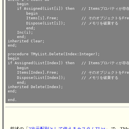
    begin

    if Assigned(List[i]) then	// Itemsプロパティが存在する場合、

        begin

        Items[i].Free;		// そのオブジェクトをFreeして

        Dispose(List[i]);	// メモリを破棄する

        end;

    Inc(i);

    end;

inherited Clear;

end;

procedure TMyList.Delete(Index:Integer);

begin

if Assigned(List[Index]) then	// Itemsプロパティが存在する場合、

    begin

    Items[Index].Free;		// そのオブジェクトをFreeして

    Dispose(List[Index]);	// メモリを破棄する

    end;

inherited Delete(Index);

end;

end. 
前述の「
2次元配列として使えるカスタムTList
」 で、TMy