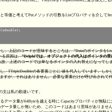
入と等価と考えてPutメソッドの引数をListプロパティを介して
leDouble);

コードが意味するところは、 ”DataのポインタをList[Inde
いる原因は、
”Delphiでは、オブジェクトの代入はポインタの受
す。 それ故、上述のコードでは単なるポインタの入れ替えになってし
ripleDoulbleの各要素ごとに 値を代入しています。しかし、このコー
それはありません。 必要な要素だけが呼び出されて代入されるため、It
の文は私の勘違いです。
るデータ量が64Byteを越える時に Capacityプロパティが
=12Byte程度のデータ量しか無いため、このコードはあまり意味があ