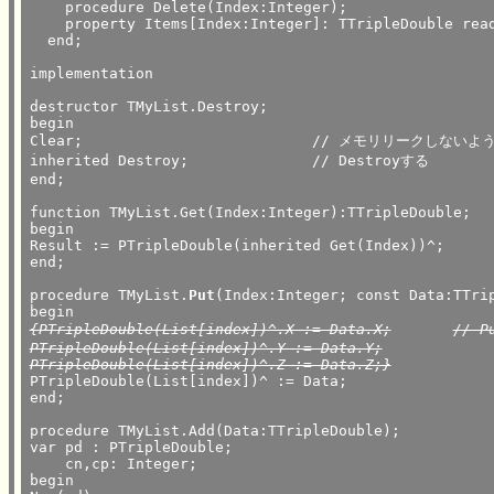
    procedure Delete(Index:Integer);

    property Items[Index:Integer]: TTripleDouble read
  end;

implementation

destructor TMyList.Destroy;

begin

Clear;				// メモリリークしないようClearしてから

inherited Destroy;		// Destroyする

end;

function TMyList.Get(Index:Integer):TTripleDouble;

begin

Result := PTripleDouble(inherited Get(Index))^;

end;

procedure TMyList.
Put
(Index:Integer; const Data:TTrip
{PTripleDouble(List[index])^.X := Data.X;	// Putメソッドは値の代入と等価

PTripleDouble(List[index])^.Y := Data.Y;

PTripleDouble(List[index])^.Z := Data.Z;}

PTripleDouble(List[index])^ := Data;

end;

procedure TMyList.Add(Data:TTripleDouble);

var pd : PTripleDouble;

    cn,cp: Integer;

begin
