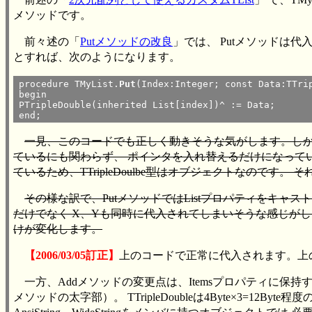
メソッドです。
前々述の「
Putメソッドの改良
」では、 Putメソッドは代
とすれば、次のようになります。
procedure TMyList.
Put
(Index:Integer; const Data:TTrip
begin

PTripleDouble(inherited List[index])^ := Data;

一見、このコードでも正しく動きそうな気がします。しかし、上記の
ているにも関わらず、 ポインタを入れ替えるだけになって
ているため、TTripleDoulbe型はオブジェクトなので
その様な訳で、PutメソッドではListプロパティをキャストし、TT
だけでなく X、Yも同時に代入されてしまいそうな感じがしますが、
けが変化します。
【2006/03/05訂正】
上のコードで正常に代入されます。上
一方、Addメソッドの変更点は、Itemsプロパティに保持す
メソッドの太字部）。 TTripleDoubleは4Byte×3