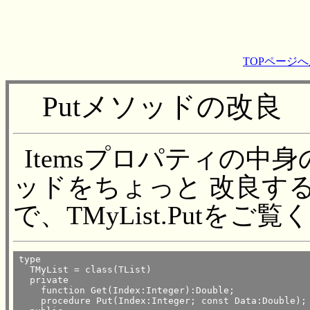
TOPページ
Putメソッドの改良
Itemsプロパティの中
ッドをちょっと 改良す
で、TMyList.Putをご
type

  TMyList = class(TList)

  private

    function Get(Index:Integer):Double;

    procedure Put(Index:Integer; const Data:Double);
