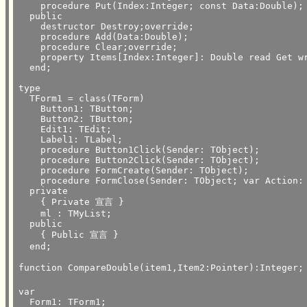
    procedure Put(Index:Integer; const Data:Double);

  public

    destructor Destroy;override;

    procedure Add(Data:Double);

    procedure Clear;override;

    property Items[Index:Integer]: Double read Get wr
  end;

type

  TForm1 = class(TForm)

    Button1: TButton;

    Button2: TButton;

    Edit1: TEdit;

    Label1: TLabel;

    procedure Button1Click(Sender: TObject);

    procedure Button2Click(Sender: TObject);

    procedure FormCreate(Sender: TObject);

    procedure FormClose(Sender: TObject; var Action: 
  private

    { Private 宣言 }

    ml : TMyList;

  public

    { Public 宣言 }

  end;

function CompareDouble(item1,Item2:Pointer):Integer;	// TList.Sortを使うための関数

var

  Form1: TForm1;
