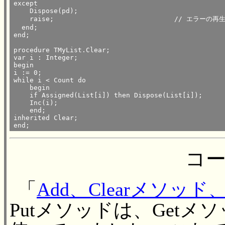
except

    Dispose(pd);

    raise;				// エラーの再生成

  end;

end;

procedure TMyList.Clear;

var i : Integer;

begin

i := 0;

while i < Count do

    begin

    if Assigned(List[i]) then Dispose(List[i]);

    Inc(i);

    end;

inherited Clear;

end; 
コ
「
Add、Clearメソ
Putメソッドは、Getメソッド