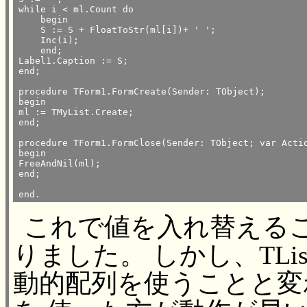
while i < ml.Count do

    begin

    S := S + FloatToStr(ml[i])+ ' ';

    Inc(i);

    end;

Label1.Caption := S;

end;

procedure TForm1.FormCreate(Sender: TObject);

begin

ml := TMyList.Create;

end;

procedure TForm1.FormClose(Sender: TObject; var Actio
begin

FreeAndNil(ml);

end;

end. 
これで値を入れ替える
りました。 しかし、TL
動的配列を使うことと変