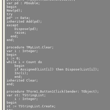
var pd : PDouble;

begin

New(pd);

try

pd^ := Data;

inherited Add(pd);

except

    Dispose(pd);

    raise;

  end;

end;

procedure TMyList.Clear;

var i : Integer;

begin

i := 0;

while i < Count do

    begin

    if Assigned(List[i]) then Dispose(List[i]);

    Inc(i);

    end;

inherited Clear;

end;

procedure TForm1.Button1Click(Sender: TObject);

var st: TStringList;

    i : Integer;

begin

st := TStringList.Create;

try
