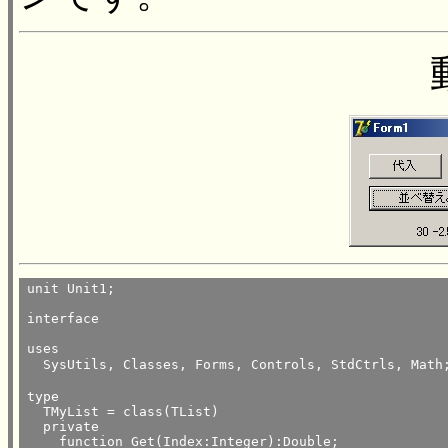
unit Unit1;

interface

uses

  SysUtils, Classes, Forms, Controls, StdCtrls, 
type

  TMyList = class(TList)

  private

    function Get(Index:Integer):Double;
