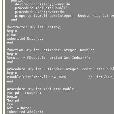
  public

    destructor Destroy;override;

    procedure Add(Data:Double);

    procedure Clear;override;

    property Items[Index:Integer]: Double read Get wr
  end;

destructor TMyList.Destroy;

begin

Clear;

inherited Destroy;

end;

function TMyList.Get(Index:Integer):Double;

begin

Result := PDouble(inherited Get(Index))^;

end;

procedure TMyList.Put(Index:Integer; const Data:Doubl
begin

PDouble(List[Index])^ := Data;		// Listプロパティをキャストして、データを代入

end;

procedure TMyList.Add(Data:Double);

var pd : PDouble;

begin

New(pd);

try

pd^ := Data;

inherited Add(pd);
