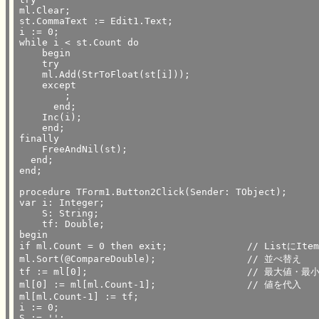
ml.Clear;

st.CommaText := Edit1.Text;

i := 0;

while i < st.Count do

    begin

    try

    ml.Add(StrToFloat(st[i]));

    except

        ;

      end;

    Inc(i);

    end;

finally

    FreeAndNil(st);

  end;

end;

procedure TForm1.Button2Click(Sender: TObject);

var i: Integer;

    S: String;

    tf: Double;

begin

if ml.Count = 0 then exit;		// ListにItemが無い場合は終了

ml.Sort(@CompareDouble);		// 並べ替え

tf := ml[0];				// 最大値・最小値の入れ替え

ml[0] := ml[ml.Count-1];		// 値を代入

ml[ml.Count-1] := tf;

i := 0;

S := '';
