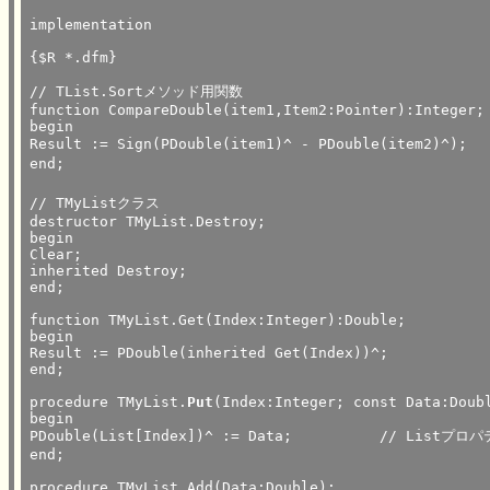
implementation

{$R *.dfm}

// TList.Sortメソッド用関数

function CompareDouble(item1,Item2:Pointer):Integer;

begin

Result := Sign(PDouble(item1)^ - PDouble(item2)^);	// Signで符号を返す。

end;							// if　評価式 < 0 then Result := -1 else ～では、

							// 正常に並べ替えが出来な
// TMyListクラス

destructor TMyList.Destroy;

begin

Clear;

inherited Destroy;

end;

function TMyList.Get(Index:Integer):Double;

begin

Result := PDouble(inherited Get(Index))^;

end;

procedure TMyList.
Put
(Index:Integer; const Data:Doubl
begin

PDouble(List[Index])^ := Data;		// Listプロパティをキャストして、データを代入

end;

procedure TMyList.Add(Data:Double);
