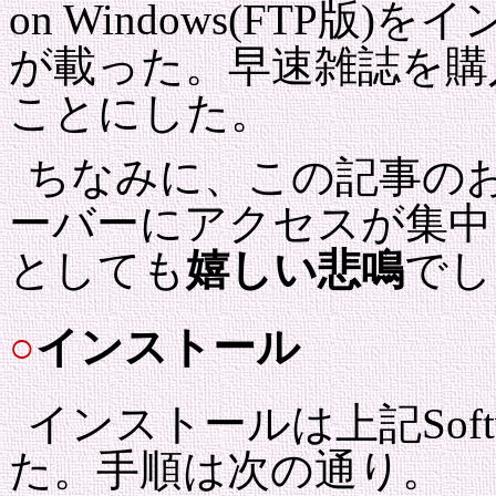
on Windows(FTP
が載った。早速雑誌を購
ことにした。
ちなみに、この記事のおかげ
ーバーにアクセスが集中 
としても
嬉しい悲鳴
でし
○
インストール
インストールは上記Softw
た。手順は次の通り。