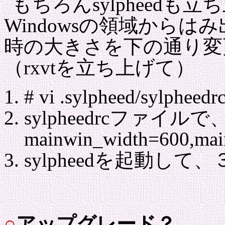
もちろんsylpheedも立
Windowsの領域から
時の大きさを下の通り変
（rxvtを立ち上げて）
# vi .sylpheed/sylpheedr
sylpheedrcファイルで
mainwin_width=600,m
sylpheedを起動し
○
アップグレード？