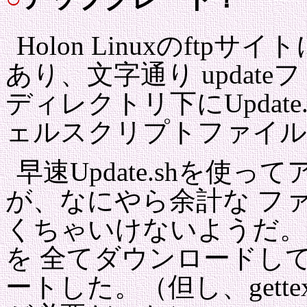
Holon Linuxのftp
あり、文字通り update
ディレクトリ下にUpdat
ェルスクリプトファイル
早速Update.shを使
が、なにやら余計な フ
くちゃいけないようだ。
を 全てダウンロードして、r
ートした。（但し、gettex