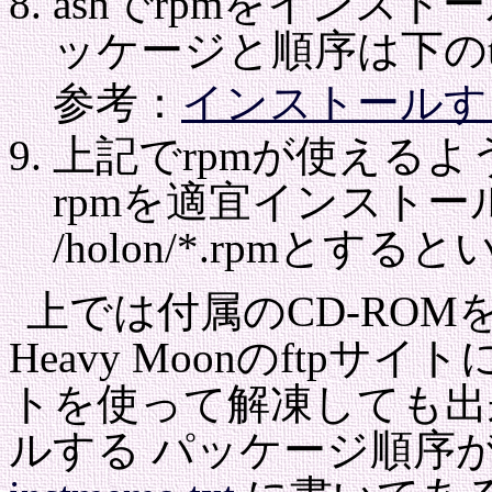
ashでrpmをインス
ッケージと順序は下のt
参考：
インストールす
上記でrpmが使えるよう
rpmを適宜インストール。
/holon/*.rpmとする
上では付属のCD-ROMを
Heavy Moonのftpサイ
トを使って解凍しても出
ルする パッケージ順序が