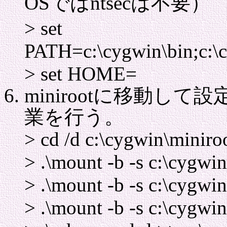
OSではntsecは不要）
> set
PATH=c:\cygwin\bin;c:\c
> set HOME=
minirootに移動し
業を行う。
> cd /d c:\cygwin\miniro
> .\mount -b -s c:\cygwin
> .\mount -b -s c:\cygwin
> .\mount -b -s c:\cygwin\