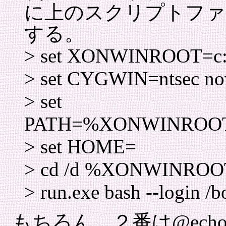
に上のスクリプトファイ
する。
> set XONWINROOT=c:
> set CYGWIN=ntsec no
> set
PATH=%XONWINROOT%
> set HOME=
> cd /d %XONWINROO
> run.exe bash --login /b
もちろん、２番は@echo