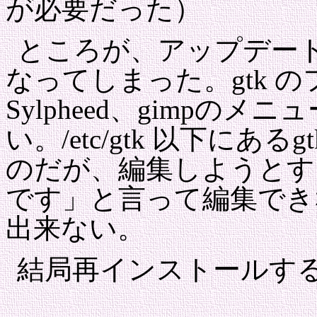
が必要だった）
ところが、アップデー
なってしまった。gtk 
Sylpheed、gimpの
い。/etc/gtk 以下にある
のだが、編集しようとす
です」と言って編集でき
出来ない。
結局再インストールす