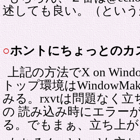
述しても良い。（という
○
ホントにちょっとのカ
上記の方法でX on Wi
トップ環境はWindowM
みる。rxvtは問題なく立ち上
の 読み込み時にエラー
る。でもまぁ、立ち上が