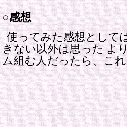
○
感想
使ってみた感想としては
きない以外は思った よ
ム組む人だったら、これ