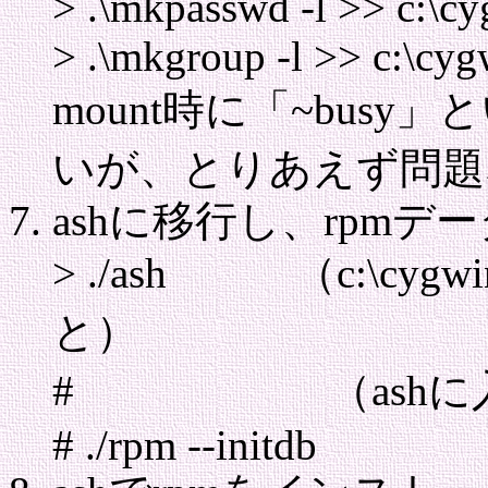
> .\mkpasswd -l >> c:\c
> .\mkgroup -l >> c:\cyg
mount時に「~bus
いが、とりあえず問題
ashに移行し、rpm
> ./ash （c:\cygw
と）
# （ashに入
# ./rpm --initdb