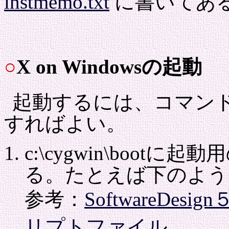
instmemo.txt
に書いてあ
○
X on Windowsの起動
起動するには、コマン
すればよい。
c:\cygwin\boo
る。たとえば下のよう
参考：
SoftwareD
リプトファイル