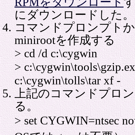
RPMをダウンロード
す
にダウンロードした。
コマンドプロンプトか
minirootを作成する
> cd /d c:\cygwin
> c:\cygwin\tools\gzip.exe
c:\cygwin\tolls\tar xf -
上記のコマンドプロン
る。
> set CYGWIN=ntsec