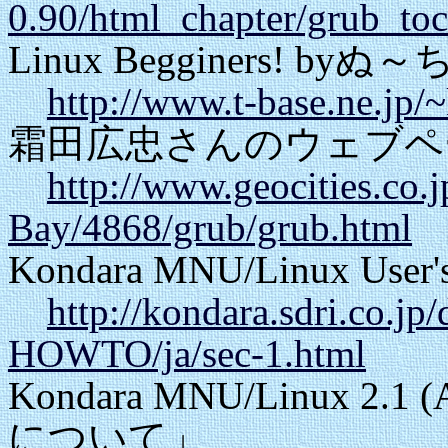
0.90/html_chapter/grub_toc
Linux Begginers!
http://www.t-base.ne.jp/
霜田広忠さんのウェブペー
http://www.geocities.co.j
Bay/4868/grub/grub.html
Kondara MNU/Linux Us
http://kondara.sdri.co.j
HOWTO/ja/sec-1.html
Kondara MNU/Linux 2.1
について」