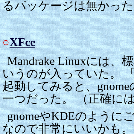
るパッケージは無かった
○
XFce
Mandrake Linux
いうのが入っていた。 
起動してみると、gnom
一つだった。 （正確に
gnomeやKDEのよう
なので非常にいいかも。