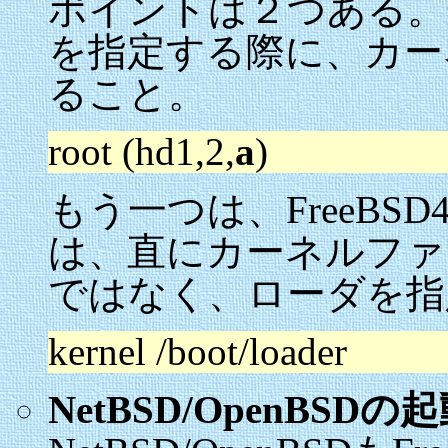
ポイントは２つある。一
を指定する際に、カー
ること。
root (hd1,2,
a
)
もう一つは、FreeBSD
は、直にカーネルファイル
ではなく、ローダを指
kernel /boot/loader
NetBSD/OpenBSDの