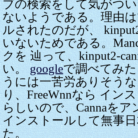
ブの検索をして気がつい
ないようである。理由は簡
ルされたのだが、 kinpu
いないためである。Man
クを 辿って、kinput2-
い。
google
で調べてみたと
うには一苦労ありそうな
り、FreeWnnなら 
らしいので、Cannaをア
インストールして無事日
た。