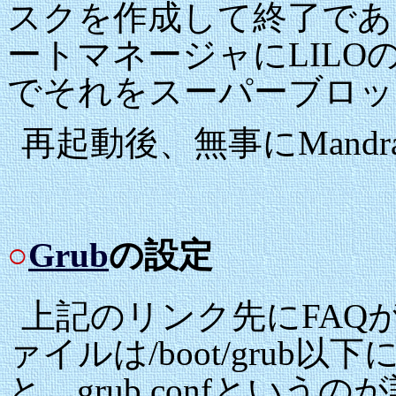
スクを作成して終了である。 M
ートマネージャにLILO
でそれをスーパーブロッ
再起動後、無事にMandrak
○
Grub
の設定
上記のリンク先にFAQ
ァイルは/boot/grub
と、grub.confとい