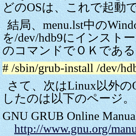
どのOSは、これで起動
結局、menu.lst中のWi
を/dev/hdb9にイン
のコマンドでＯＫである
# /sbin/grub-install /dev/hd
さて、次はLinux以外
したのは以下のページ。
GNU GRUB Online Manua
http://www.gnu.org/manu