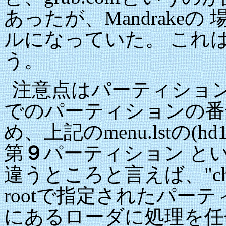
あったが、Mandrakeの
ルになっていた。 これは
う。
注意点はパーティション
でのパーティションの番
め、上記のmenu.lstの(
第
９
パーティション とい
違うところと言えば、"chai
rootで指定されたパー
にあるローダに処理を任せ