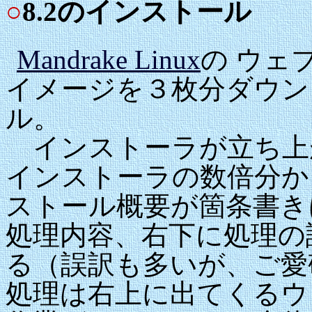
○
8.2のインストール
Mandrake Linux
の ウェブ
イメージを３枚分ダウン
ル。
インストーラが立ち上がっ
インストーラの数倍分か
ストール概要が箇条書き
処理内容、右下に処理の
る（誤訳も多いが、ご愛
処理は右上に出てくるウ