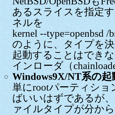
NetBSD/OpenBSD
あるスライスを指定す
ネルを
kernel --type=openbsd /b
のように、タイプを決
起動することはできな
インローダ（chainlo
Windows9X/NT系の起
単にrootパーティション
ばいいはずであるが、
ァイルタイプが分から