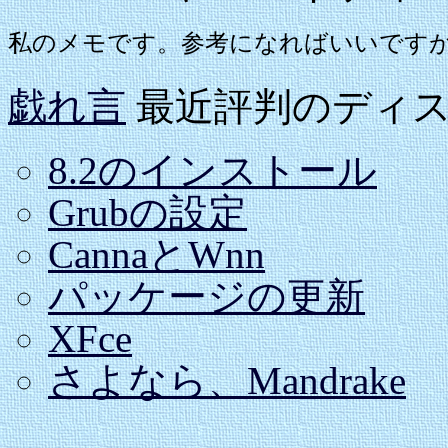
私のメモです。参考になればいいです
戯れ言
最近評判のディ
8.2のインストール
Grubの設定
CannaとWnn
パッケージの更新
XFce
さよなら、Mandrake