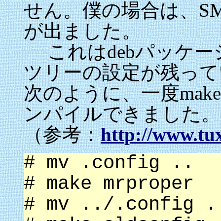
せん。僕の場合は、S
が出ました。
これはdebパッケー
ツリーの設定が残って
次のように、一度make 
ンパイルできました。
（参考：
http://www.tux
# mv .config ..
# make mrproper
# mv ../.config .