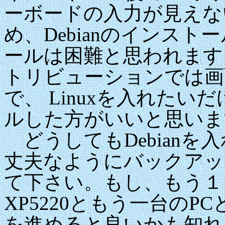
ーボードの入力が見えな
め、Debianのインス
ールは困難と思われます。 
トリビューションでは画
で、 Linuxを入れた
ルした方がいいと思いま
どうしてもDebianを
丈夫なようにバックアッ
て下さい。もし、もう１台
XP5220ともう一台のP
を進めると良いかも知れ