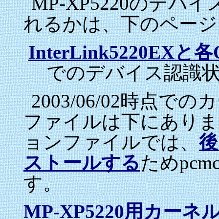
MP-XP5220のデバ
れるかは、下のページ
InterLink5220E
でのデバイス認識
2003/06/02時
ファイルは下にありま
ョンファイルでは、
後
ストールする
ためpcmc
す。
MP-XP5220用カ