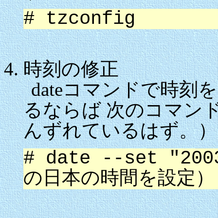
# tzconfig
時刻の修正
dateコマンドで時
るならば 次のコマン
んずれているはず。）
# date --set "20
の日本の時間を設定）