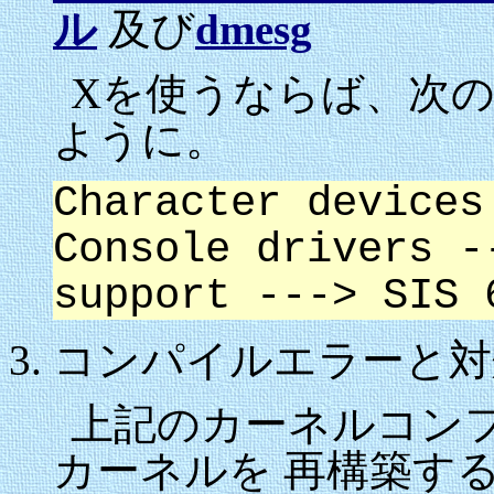
ル
及び
dmesg
Xを使うならば、次
ように。
Character devices
Console drivers -
support ---> SIS 
コンパイルエラーと対
上記のカーネルコン
カーネルを 再構築す