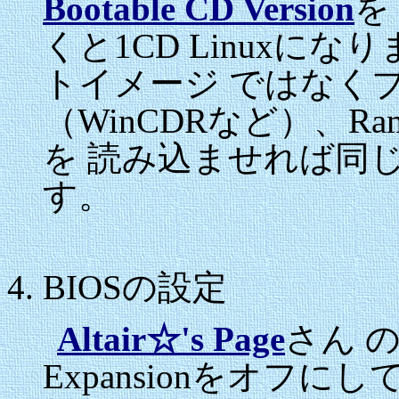
Bootable CD Version
を
くと1CD Linuxに
トイメージ ではなくブ
（WinCDRなど）、Ra
を 読み込ませれば同じよ
す。
BIOSの設定
Altair☆'s Page
さん 
Expansionをオフ