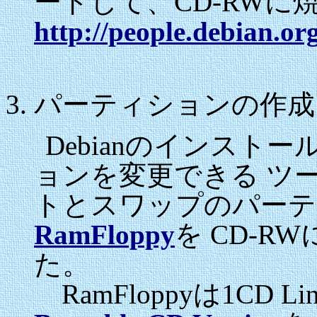
ードして、CD-RW
http://people.debian.org
パーティションの作成
Debianのインスト
ョンを変更できる ツー
トとスワップのパーテ
RamFloppy
を CD-R
た。
RamFloppyは1CD