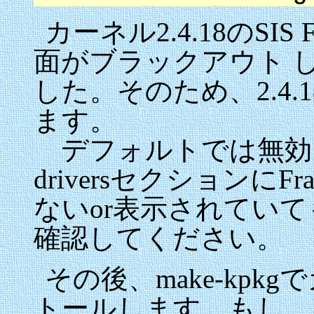
カーネル2.4.18のSIS 
面がブラックアウト 
した。そのため、2.4.18
ます。
デフォルトでは無効にな
driversセクションにFram
ないor表示されてい
確認してください。
その後、make-kp
トールします。もし、