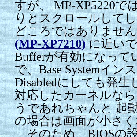
すが、 MP-XP522
りとスクロールしてし
どころではありません
(MP-XP7210)
に近いです
Bufferが有効にな
で、Base Systemイン
Disabledにしても発生しま
対応したカーネルならばLC
うであれちゃんと 起動し
の場合は画面が小さく
そのため、BIOSの設定でLC