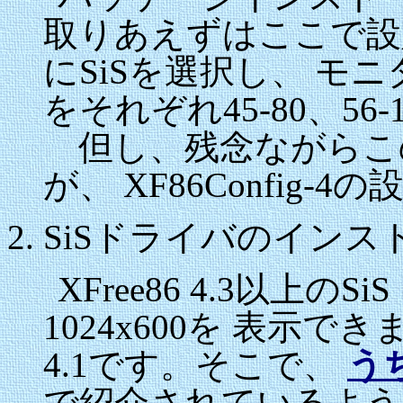
取りあえずはここで設
にSiSを選択し、 モ
をそれぞれ45-80、56
但し、残念ながらこ
が、 XF86Config
SiSドライバのインス
XFree86 4.3以上
1024x600を 表示で
4.1です。そこで、
う
で紹介されているように