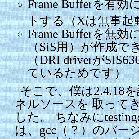
Frame Buffe
トする（Xは無事起
Frame Bufferを
（SiS用）が作成で
（DRI driverがSIS63
ているためです）
そこで、僕は2.4.18を諦
ネルソースを 取って
した。 ちなみにtesti
は、gcc（？）のバー