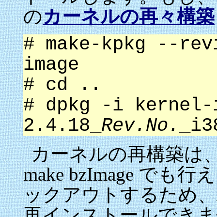
の
カーネルの再々構築
# make-kpkg --re
image
# cd ..
# dpkg -i kernel-
2.4.18_
Rev.No.
_i3
カーネルの再構築は、make 
make bzImage 
ックアウトするため、/etc/
再インストールできませ