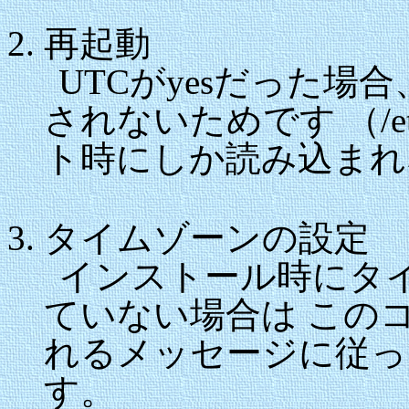
再起動
UTCがyesだった
されないためです （/etc
ト時にしか読み込まれ
タイムゾーンの設定
インストール時にタイム
ていない場合は この
れるメッセージに従ってA
す。