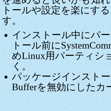
トールや設定を楽にする
す。
インストール中にパー
トール前にSystemComm
めLinux用パーティシ
く。
パッケージインストール
Bufferを無効にした