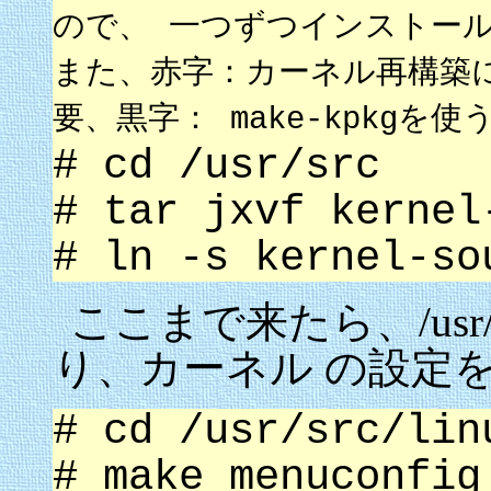
ので、 一つずつインストー
また、赤字：カーネル再構築に必要
要、黒字： make-kpkg
# cd /usr/src
# tar jxvf kernel
# ln -s kernel-so
ここまで来たら、/usr/
り、カーネル の設定
# cd /usr/src/lin
# make menuconfi