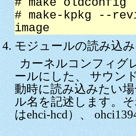
# make oldconfig
# make-kpkg --re
image
モジュールの読み込み
カーネルコンフィグ
ールにした、 サウンド、
動時に読み込みたい場合は、
ル名を記述します。それぞれ、
はehci-hcd）、 ohci1