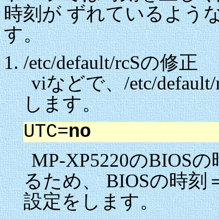
時刻が ずれているよう
す。
/etc/default/rcSの修正
viなどで、/etc/defa
します。
UTC=
no
MP-XP5220のBI
るため、 BIOSの時
設定をします。