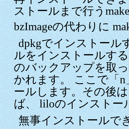
ストールまで行うmake-kp
bzImageの代わりに ma
dpkgでインストー
ルをインストールするなら、 /
のバックアップを取っ
かれます。 ここで「
ールします。その後は
ば、 liloのインス
無事インストールで