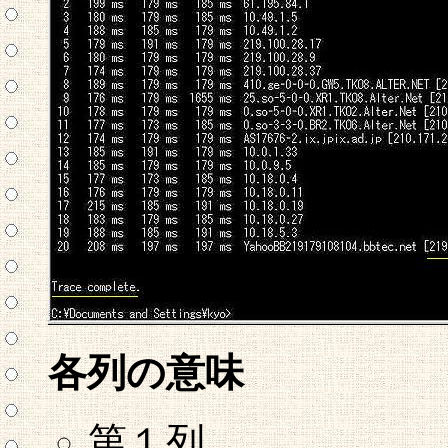
各列の意味
第１列