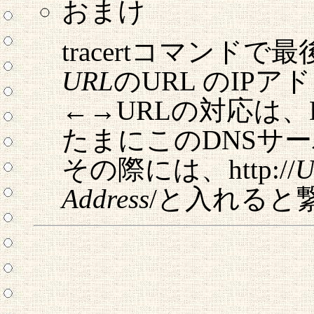
おまけ
tracertコマンドで
URL
のURL のIP
←→URLの対応は
たまにこのDNSサ
その際には、http://
U
Address
/と入れると