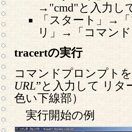
→"cmd"と入力
「スタート」→「
リ」→「コマンド
tracertの実行
コマンドプロンプトを表示
URL
”と入力して リ
色い下線部）
実行開始の例