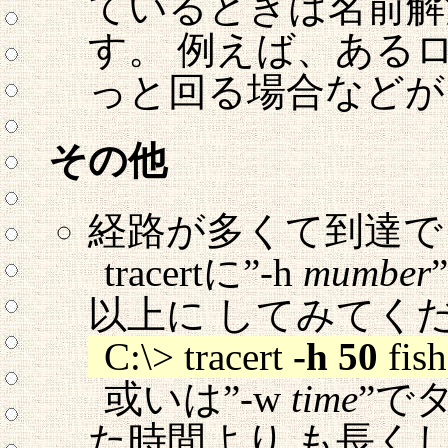
ているときは名前解
す。 例えば、ある
っと回る場合などが
その他
経路が多くて到達で
tracertに”-h
mumber
以上に してみてく
C:\> tracert
-h 50
fish
或いは”-w
time
”で
た時間より も長く