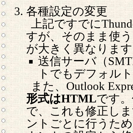
各種設定の変更
上記ですでにThund
すが、そのまま使うとOu
が大きく異なります
送信サーバ（SM
トでもデフォルト
また、Outlook Exp
形式はHTML
です。
で、これも修正しま
ントごとに行うため