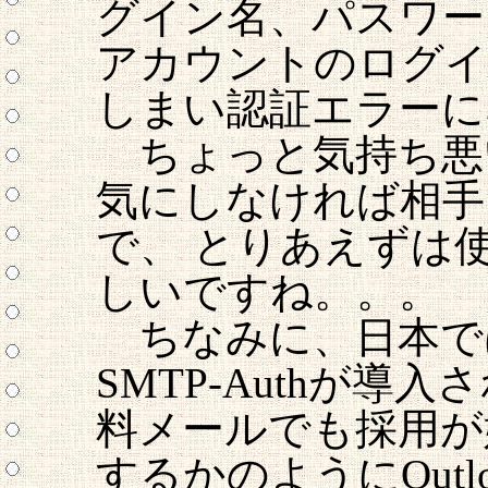
グイン名、パスワー
アカウントのログイ
しまい認証エラーに
ちょっと気持ち悪
気にしなければ相手
で、 とりあえずは
しいですね。。。
ちなみに、日本では
SMTP-Authが導
料メールでも採用が
するかのようにOutlo