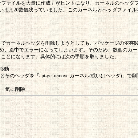
ファイルを大量に作成」がヒントになり、カーネルのヘッダファ
ま20数個残っていました。このカーネルとヘッダファイルをapt-ge
el-headers-～」でカーネルヘッダを削除しようとしても、パッケ
ドが枯渇しているため、途中でエラーになってしまいます。そのため、数
s-～」で削除することになります。具体的には次の手順を取りました。
に移動
ッダを「apt-get remove カーネル(或いはヘッダ)」で
ダを一気に削除