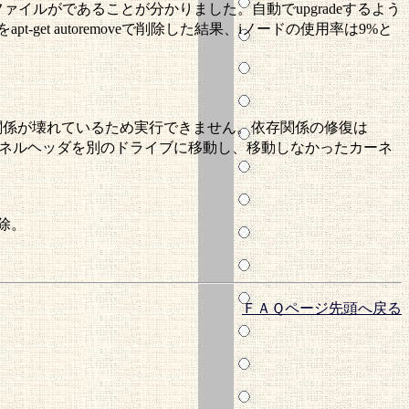
イルがであることが分かりました。自動でupgradeするよう
t autoremoveで削除した結果、iノードの使用率は9%と
ージの依存関係が壊れているため実行できません。依存関係の修復は
個のカーネルヘッダを別のドライブに移動し、移動しなかったカーネ
削除。
ＦＡＱページ先頭へ戻る