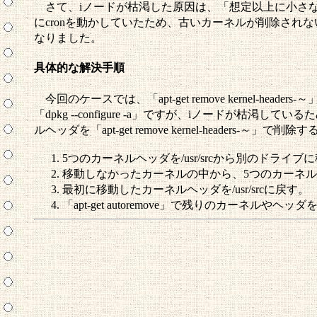
さて、iノードが枯渇した原因は、「想定以上に小さな
にcronを動かしていたため、古いカーネルが削除されないま
なりました。
具体的な解決手順
今回のケースでは、「apt-get remove kern
「dpkg --configure -a」ですが、iノー
ルヘッダを「apt-get remove kernel-header
5つのカーネルヘッダを/usr/srcから別のドライブ
移動しなかったカーネルの中から、5つのカーネルとそのヘ
最初に移動したカーネルヘッダを/usr/srcに戻す。
「apt-get autoremove」で残りのカーネルやヘッ