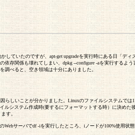
cronで動かしていたのですが、apt-get upgradeを実行時
関係も壊れてしまい、dpkg --configure -aを実行
を調べると、空き領域は十分にありました。
因らしいことが分かりました。Linuxのファイルシステムでは
ファイルシステム作成時(要するにフォーマットする時）に決め
ります。
Webサーバでdf -iを実行したところ、iノードが100%使用