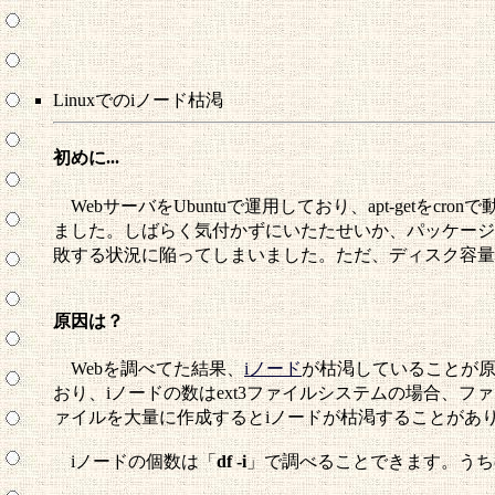
Linuxでのiノード枯渇
初めに...
WebサーバをUbuntuで運用しており、apt-getを
ました。しばらく気付かずにいたたせいか、パッケージの依存
敗する状況に陥ってしまいました。ただ、ディスク容量
原因は？
Webを調べてた結果、
iノード
が枯渇していることが原
おり、iノードの数はext3ファイルシステムの場合、
ァイルを大量に作成するとiノードが枯渇することがあ
iノードの個数は「
df -i
」で調べることできます。うちの