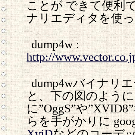
ことが できて便利で
ナリエディタを使っ
dump4w :
http://www.vector.co.j
dump4wバイナリ
と、下の図のように
に”OggS”や”XV
らを手がかりに goo
XviD
などのコーデ