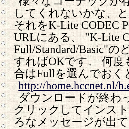
様々なコーデックが
してくれないかな、と
それをK-Lite COD
URLにある、 "K-Lite Co
Full/Standard/B
すればOKです。 何
合はFullを選んでお
http://home.hccnet.nl/h
ダウンロードが終わっ
クリックしてインスト
ろなメッセージが出て