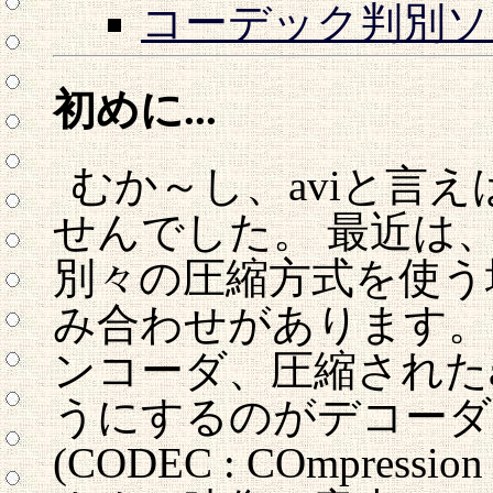
コーデック判別ソフ
初めに...
むか～し、aviと言
せんでした。 最近は、
別々の圧縮方式を使う
み合わせがあります。
ンコーダ、圧縮されたa
うにするのがデコーダ
(CODEC : COmpress