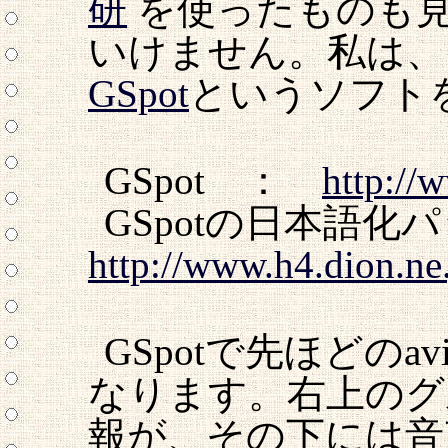
研
を使ったものも
いけません。私は、
GSpot
というソフト
GSpot ：
http://
GSpotの日本語
http://www.h4.dion.ne.
GSpotで先ほどの
なります。右上のグ
報が、その下には音