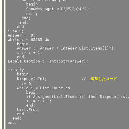
        begin

	ShowMessage('メモリ不足です');

	exit;

      end;

     end;

    end;

i := 0;

Answer := 0;

while i < 65535 do

    begin

    Answer := Answer + Integer(List.Items[i]^);

    i := i + 1;

    end;

Label1.Caption := IntToStr(Answer);

finally

    begin

    Dispose(pIn);		// 
←追加したコード
    i := 0;

    while i < List.Count do

        begin

        if Assigned(List.Items[i]) then Dispose(List.
        i := i + 1;

        end;

    List.Free;

    end;

  end;

end;
