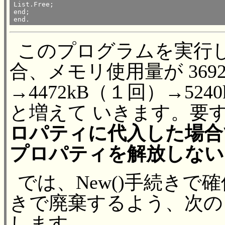
List.Free;

end;

end.
このプログラムを実行
合、メモリ使用量が 369
→4472kB（１回）→524
と増えて いきます。要
ロパティに代入した場合でも
プロパティを解放しない
では、New()手続きで確保
きで廃棄するよう、次の
します。