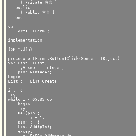
     { Private 宣言 }

   public

     { Public 宣言 }

   end;

var

   Form1: TForm1;

implementation

{$R *.dfm}

procedure TForm1.Button1Click(Sender: TObject);

var List: TList;

    i,Answer : Integer;

    pIn: PInteger;

begin

List := TList.Create;

i := 0;

try

while i < 65535 do

    begin

    try

    New(pIn);

    i := i + 1;

    pIn^ := i;

    List.Add(pIn);

    except

      on E:EOutOfMemory do
