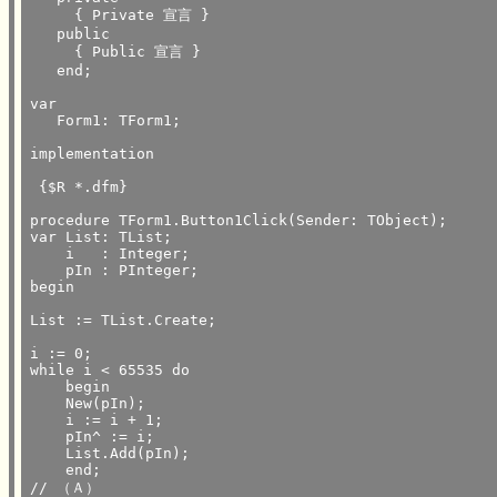
     { Private 宣言 }

   public

     { Public 宣言 }

   end;

var

   Form1: TForm1;

implementation

 {$R *.dfm}

procedure TForm1.Button1Click(Sender: TObject);

var List: TList;

    i	: Integer;

    pIn : PInteger;

begin

List := TList.Create;

i := 0;

while i < 65535 do

    begin

    New(pIn);

    i := i + 1;

    pIn^ := i;

    List.Add(pIn);

    end;

// （Ａ）
