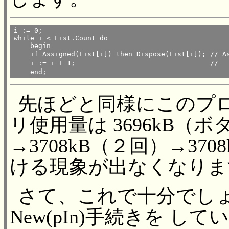
i := 0;

while i < List.Count do

    begin

    if Assigned(List[i]) then Dispose(List[i]);	// Assigned()でList[i]が

    i := i + 1;					//    nilでないことを確認 

    end;
先ほどと同様にこのプ
リ使用量は 3696kB（ボ
→3708kB（２回）→37
ける現象が出なくなりま
さて、これで十分でしょ
New(pIn)手続きを してい