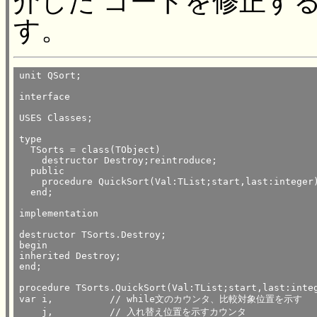
介した コードを修正す
す。
unit QSort;

interface

USES Classes;

type

  TSorts = class(TObject)

    destructor Destroy;reintroduce;

  public

    procedure QuickSort(Val:TList;start,last:integer)
  end;

implementation

destructor TSorts.Destroy;

begin

inherited Destroy;

end;

procedure TSorts.QuickSort(Val:TList;start,last:integ
var i,		// while文のカウンタ、比較対象位置を示す

    j,		// 入れ替え位置を示すカウンタ
