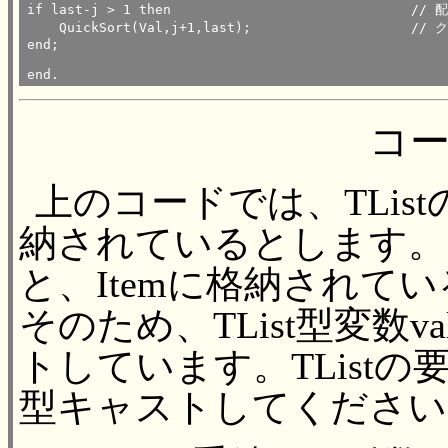
if last-j > 1 then				// 配列の終了位置と入れ替え位置の差が1より大きい場合

    QuickSort(Val,j+1,last);			// クイックソート（自分自身）をj+1からlastまで実施

end;

end.
コ
上のコードでは、TListの
納されているとします。
と、Itemに格納されて
そのため、TList型変数va
トしています。TListの要素
型キャストしてください