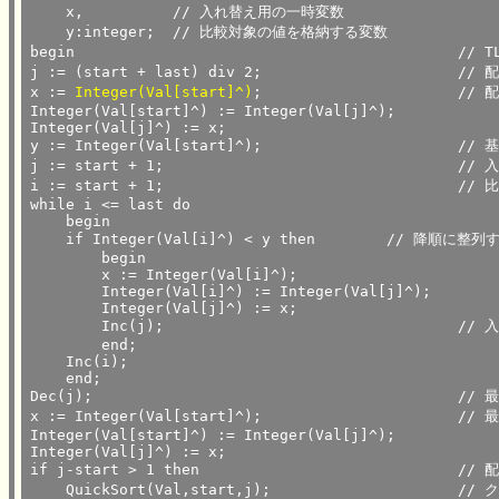
    x,		// 入れ替え用の一時変数

    y:integer;	// 比較対象の値を格納する変数

begin						// TListがDoubleの場合、黄色のIntegerをDoubleに変えるだけ

j := (start + last) div 2;			// 配列の中央をjに格納

x := 
Integer(Val[start]^)
;			// 配列の中央の値と最初の値を交換

Integer(Val[start]^) := Integer(Val[j]^);

Integer(Val[j]^) := x;

y := Integer(Val[start]^);			// 基準値をyに代入

j := start + 1;					// 入れ替え位置を設定

i := start + 1;					// 比較対象位置を設定

while i <= last do

    begin

    if Integer(Val[i]^) < y then      	// 降順に整列するときは <　を >　にする

        begin

        x := Integer(Val[i]^);

        Integer(Val[i]^) := Integer(Val[j]^);

        Integer(Val[j]^) := x;

        Inc(j);					// 入れ替えがあったら入れ替え位置をインクリメント

        end;

    Inc(i);

    end;

Dec(j);						// 最後の入れ替えでインクリメントされた分をデクリメント

x := Integer(Val[start]^);			// 最後の入れ替え位置の数と基準値を入れ替え

Integer(Val[start]^) := Integer(Val[j]^);

Integer(Val[j]^) := x;

if j-start > 1 then				// 配列の開始位置と入れ替え位置の差が1より大きい場合

    QuickSort(Val,start,j);			// クイックソート（自分自身）をstartからjまで実施
