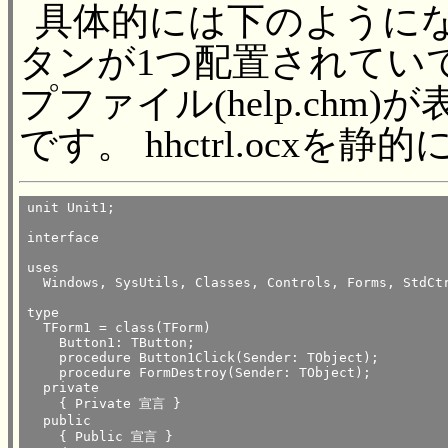
具体的には下のようにな
タンが1つ配置されてい
プファイル(help.ch
です。 hhctrl.ocx
unit Unit1;

interface

uses

  Windows, SysUtils, Classes, Controls, Forms, StdCtr
type

  TForm1 = class(TForm)

    Button1: TButton;

    procedure Button1Click(Sender: TObject);

    procedure FormDestroy(Sender: TObject);

  private

    { Private 宣言 }

  public

    { Public 宣言 }
