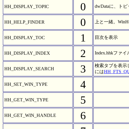
0
dwDataに、トピッ
HH_DISPLAY_TOPIC
0
上と一緒。Win
HH_HELP_FINDER
1
目次を表示
HH_DISPLAY_TOC
2
Index.hhk
HH_DISPLAY_INDEX
3
検索タブを表示し
HH_DISPLAY_SEARCH
には
HH_FTS_Q
4
HH_SET_WIN_TYPE
5
HH_GET_WIN_TYPE
6
HH_GET_WIN_HANDLE