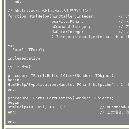
  end;

// hhctrl.ocxからHtmlHelpAを静的にリンク

function HtmlH
                   pszFile:PChar;		// ヘルプファイルの文字列のポインタ

                   uCommand:Integer;		// アクション

                   dwData:Integer		// マップ番号、トピックのポインタなど

		   ):Integer;stdcall;external 'hhctrl.ocx';

var

  Form1: TForm1;

implementation

{$R *.dfm}

procedure TForm1.Button1Click(Sender: TObject);

begin

HtmlHelpA(Application.Handle, PChar('help.chm'), 1, 0);	// uCommandの1はHH_DISPLAY_TOC（目次を
end;

procedure TForm1.FormDestroy(Sender: TObject);

begin

HtmlHelpA(0, nil, 18, 0);		// uCommandの0はHH_CLOSE_ALL

end;					// この場合、他の引数に0,nilを渡す

end.