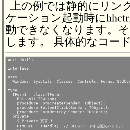
上の例では静的にリン
ケーション起動時にhhctr
動できなくなります。そ
します。 具体的なコー
unit Unit1;

interface

uses

  Windows, SysUtils, Classes, Controls, Forms, StdCtr
type

  TForm1 = class(TForm)

    Button1: TButton;

    procedure FormCreate(Sender: TObject);

    procedure Button1Click(Sender: TObject);

    procedure FormDestroy(Sender: TObject);

  private

    { Private 宣言 }

    HTMLDLL : THandle;	// DLLをロードする際のハンドル
