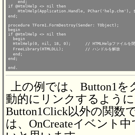
    end;

if @HtmlHelp <> nil then

    HtmlHelp(Application.Handle, PChar('help.chm'), $0001, 0);	// 目
end;

procedure TForm1.FormDestroy(Sender: TObject);

begin

if @HtmlHelp <> nil then

  begin

  HtmlHelp(0, nil, 18, 0);	// HTMLHelpファイルを閉じる

  FreeLibrary(HTMLDLL);		// ハンドルを解放

  end;

end;

end.
上の例では、Button1をク
動的にリンクするように
Button1Click以外の関
は、OnCreateイベント中で