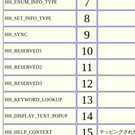
7
HH_ENUM_INFO_TYPE
8
HH_SET_INFO_TYPE
9
HH_SYNC
10
HH_RESERVED1
11
HH_RESERVED2
12
HH_RESERVED3
13
HH_KEYWORD_LOOKUP
14
HH_DISPLAY_TEXT_POPUP
15
マッピングされた
HH_HELP_CONTEXT