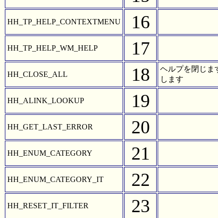
16
HH_TP_HELP_CONTEXTMENU
17
HH_TP_HELP_WM_HELP
18
ヘルプを閉じます。こ
HH_CLOSE_ALL
します
19
HH_ALINK_LOOKUP
20
HH_GET_LAST_ERROR
21
HH_ENUM_CATEGORY
22
HH_ENUM_CATEGORY_IT
23
HH_RESET_IT_FILTER