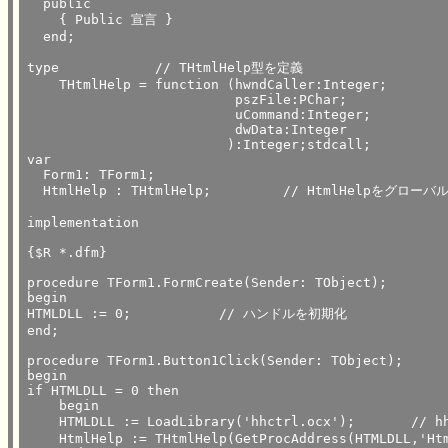
  public

    { Public 宣言 }

  end;

type		// THtmlHelp型を定義

    THtmlHelp = function (hwndCaller:Integer;

			  pszFile:PChar;

                          uCommand:Integer;

			  dwData:Integer

                         ):Integer;stdcall;

var

  Form1: TForm1;

  HtmlHelp : THtmlHelp;		// HtmlHelpをグローバル変数で宣言

implementation

{$R *.dfm}

procedure TForm1.FormCreate(Sender: TObject);

begin

HTMLDLL := 0;		// ハンドルを初期化

end;

procedure TForm1.Button1Click(Sender: TObject);

begin

if HTMLDLL = 0 then

    begin

    HTMLDLL := LoadLibrary('hhctrl.ocx');	// hhctrl.ocxをロード

    HtmlHelp := THtmlHelp(GetProcAddress(HTMLDLL,'Htm