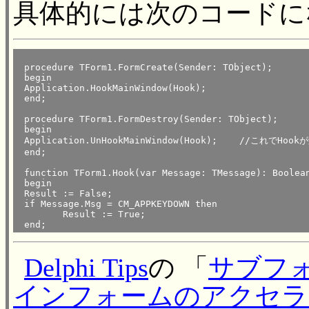
具体的には次のコードに
 procedure TForm1.FormCreate(Sender: TObject);

 begin

 Application.HookMainWindow(Hook);

 end;

 procedure TForm1.FormDestroy(Sender: TObject);

 begin

 Application.UnHookMainWindow(Hook);	//これでHookが解放される

 end;

 function TForm1.Hook(var Message: TMessage): Boolean
 begin

 Result := False;

 if Message.Msg = CM_APPKEYDOWN then

 	Result := True;

Delphi Tips
の 「
サブフ
インフォームのアクセラ