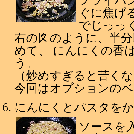
フライパ
ぐに焦げ
でじっっ
右の図のように、半分
めて、 にんにくの香
う。
（炒めすぎると苦くな
今回はオプションのベ
にんにくとパスタをか
ソースを