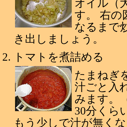
オイル（
す。 右
なるまで
き出しましょう。
トマトを煮詰める
たまねぎ
汁ごと入
みます。（
30分くら
もう少しで汁が無くな