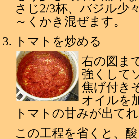
さじ2/3杯、バジル少
～くかき混ぜます。
トマトを炒める
右の図ま
強くして
焦げ付き
オイルを
トマトの甘みが出てれ
この工程を省くと、酸