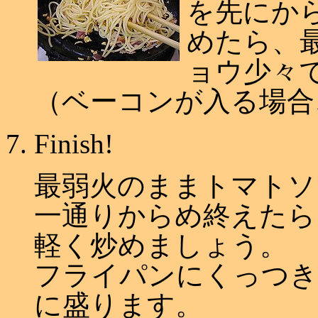
を先にか
めたら、
ョウ少々
（ベーコンが入る場合
Finish!
最弱火のままトマトソ
一通りからめ終えたら
軽く炒めましょう。
フライパンにくっつき
に盛ります。