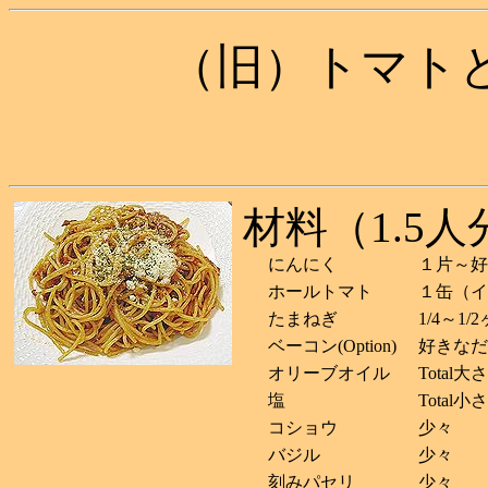
（旧）トマト
材料（1.5
にんにく
１片～好
ホールトマト
１缶（イ
たまねぎ
1/4～1/2
ベーコン(Option)
好きなだ
オリーブオイル
Total
塩
Total小
コショウ
少々
バジル
少々
刻みパセリ
少々