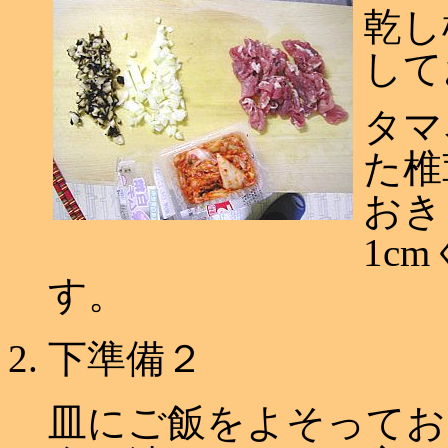
乾し
して
タマ
た椎
おき
1c
す。
下準備２
皿にご飯をよそってお