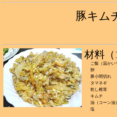
豚キム
材料（
ご飯（温かい
卵
豚小間切れ
タマネギ
乾し椎茸
キムチ
油（コーン油
塩