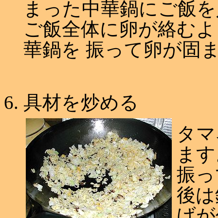
まった中華鍋にご飯を
ご飯全体に卵が絡むよ
華鍋を 振って卵が固
具材を炒める
タマ
ます
振っ
後は
げが